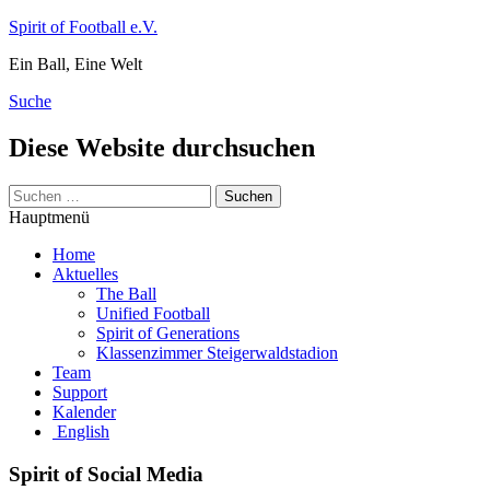
Zum
Spirit of Football e.V.
Inhalt
Ein Ball, Eine Welt
springen
Suche
Diese Website durchsuchen
Suchen
nach:
Hauptmenü
Home
Aktuelles
The Ball
Unified Football
Spirit of Generations
Klassenzimmer Steigerwaldstadion
Team
Support
Kalender
English
Spirit of Social Media