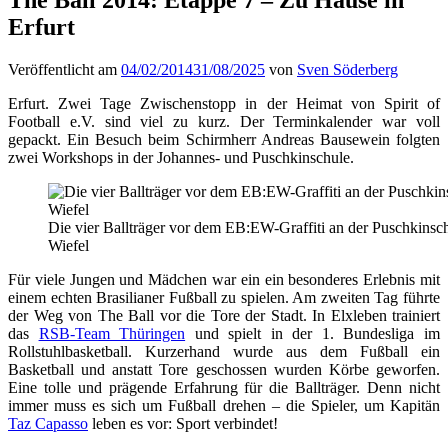
Erfurt
Veröffentlicht am
04/02/2014
31/08/2025
von
Sven Söderberg
Erfurt. Zwei Tage Zwischenstopp in der Heimat von Spirit of
Football e.V. sind viel zu kurz. Der Terminkalender war voll
gepackt. Ein Besuch beim Schirmherr Andreas Bausewein folgten
zwei Workshops in der Johannes- und Puschkinschule.
Die vier Ballträger vor dem EB:EW-Graffiti an der Puschkinsc
Wiefel
Für viele Jungen und Mädchen war ein ein besonderes Erlebnis mit
einem echten Brasilianer Fußball zu spielen.
Am zweiten Tag führte
der Weg von The Ball vor die Tore der Stadt. In Elxleben trainiert
das
RSB-Team Thüringen
und spielt in der 1. Bundesliga im
Rollstuhlbasketball. Kurzerhand wurde aus dem Fußball ein
Basketball und anstatt Tore geschossen wurden Körbe geworfen.
Eine tolle und prägende Erfahrung für die Ballträger. Denn nicht
immer muss es sich um Fußball drehen – die Spieler, um Kapitän
Taz Capasso
leben es vor: Sport verbindet!