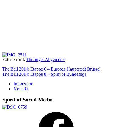
Fotos Erfurt:
Thüringer Allgemeine
Beitragsnavigation
The Ball 2014: Etappe 6 – Europas Hauptstadt Brüssel
The Ball 2014: Etappe 8 – Spirit of Bundesliga
Impressum
Kontakt
Spirit of Social Media
Facebook