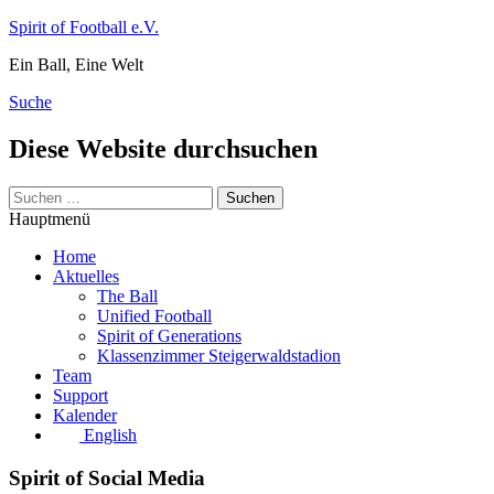
Zum
Spirit of Football e.V.
Inhalt
Ein Ball, Eine Welt
springen
Suche
Diese Website durchsuchen
Suchen
nach:
Hauptmenü
Home
Aktuelles
The Ball
Unified Football
Spirit of Generations
Klassenzimmer Steigerwaldstadion
Team
Support
Kalender
English
Spirit of Social Media