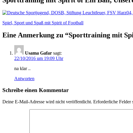
Beitragsnavigation
Spiel, Sport und Spaß mit Spirit of Football
Eine Anmerkung zu “
Sporttraining mit Spi
Usama Gafar
sagt:
22/10/2016 um 19:09 Uhr
na klar ..
Antworten
Schreibe einen Kommentar
Deine E-Mail-Adresse wird nicht veröffentlicht.
Erforderliche Felder 