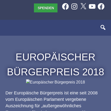
Zum
Facebook
Instagram
X
YouTube
Facebo
SPENDEN
Inhalt
springen
EUROPÄISCHER
BÜRGERPREIS 2018
Der Europäische Bürgerpreis ist eine seit 2008
vom Europäischen Parlament vergebene
Auszeichnung für „außergewöhnliches