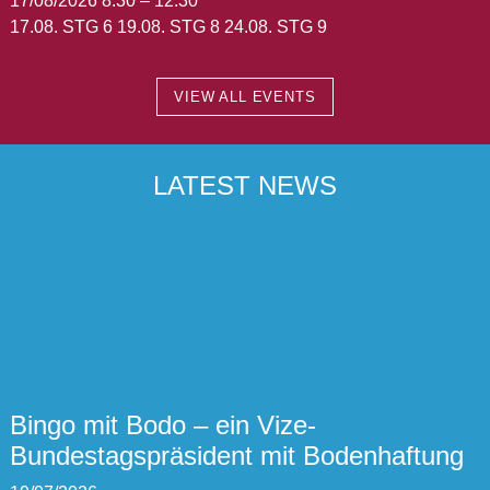
17/08/2026 8:30
–
12:30
17.08. STG 6 19.08. STG 8 24.08. STG 9
VIEW ALL EVENTS
LATEST NEWS
Bingo mit Bodo – ein Vize-
Bundestagspräsident mit Bodenhaftung