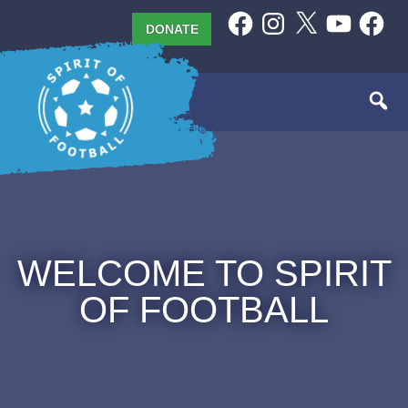
Skip
Facebook
Instagram
X
YouTube
Facebo
DONATE
to
content
WELCOME TO SPIRIT
OF FOOTBALL