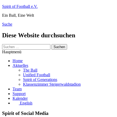
Zum
Spirit of Football e.V.
Inhalt
Ein Ball, Eine Welt
springen
Suche
Diese Website durchsuchen
Suchen
nach:
Hauptmenü
Home
Aktuelles
The Ball
Unified Football
Spirit of Generations
Klassenzimmer Steigerwaldstadion
Team
Support
Kalender
English
Spirit of Social Media