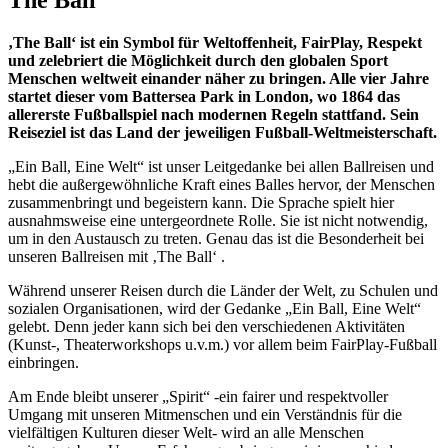
‚The Ball‘ ist ein Symbol für Weltoffenheit, FairPlay, Respekt
und zelebriert die Möglichkeit durch den globalen Sport
Menschen weltweit einander näher zu bringen. Alle vier Jahre
startet dieser vom Battersea Park in London, wo 1864 das
allererste Fußballspiel nach modernen Regeln stattfand. Sein
Reiseziel ist das Land der jeweiligen Fußball-Weltmeisterschaft.
„Ein Ball, Eine Welt“ ist unser Leitgedanke bei allen Ballreisen und
hebt die außergewöhnliche Kraft eines Balles hervor, der Menschen
zusammenbringt und begeistern kann. Die Sprache spielt hier
ausnahmsweise eine untergeordnete Rolle. Sie ist nicht notwendig,
um in den Austausch zu treten. Genau das ist die Besonderheit bei
unseren Ballreisen mit ‚The Ball‘ .
Während unserer Reisen durch die Länder der Welt, zu Schulen und
sozialen Organisationen, wird der Gedanke „Ein Ball, Eine Welt“
gelebt. Denn jeder kann sich bei den verschiedenen Aktivitäten
(Kunst-, Theaterworkshops u.v.m.) vor allem beim FairPlay-Fußball
einbringen.
Am Ende bleibt unserer „Spirit“ -ein fairer und respektvoller
Umgang mit unseren Mitmenschen und ein Verständnis für die
vielfältigen Kulturen dieser Welt- wird an alle Menschen