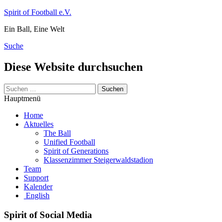
Zum
Spirit of Football e.V.
Inhalt
Ein Ball, Eine Welt
springen
Suche
Diese Website durchsuchen
Suchen
nach:
Hauptmenü
Home
Aktuelles
The Ball
Unified Football
Spirit of Generations
Klassenzimmer Steigerwaldstadion
Team
Support
Kalender
English
Spirit of Social Media