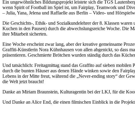
Ein ungewöhnliches Bildungsprojekt leistete sich die TGS Lautenberg
wenn Spirit of Football im Spiel ist, um Fairplay, Teamwork und Diver
– Julia, Yana, Jelena und Raffaelle aus Berlin – Video- und Hörspiel
Die Geschichts-, Ethik- und Sozialkundelehrer der 8. Klassen waren 
Kuchen in den Pausen) durch die abwechslungsreiche Woche. Die Mäd
ihre Mitarbeit sicherten.
Eine Woche erscheint zwar lang, aber der kreative gemeinsame Prozes
Graffiti-Künstlerin Nora Kühnhausen von allen abgenickt, so dass ma
präsentieren. Geschmierte Brötchen wurden ständig durch das Küchen
Und tatsächlich: Freitagmittag stand das Graffito auf sieben mobilen 
durch die bunten Häuser aus denen Hände winken sowie den Fairplay
Lebens in der Mitte freut, während die „Never-ending story“ der Gewa
die Welt jetzt braucht!
Danke an Miriam Braunstein, Kulturagentin bei der LKJ, für die Koord
Und Danke an Alice End, die einen filmischen Einblick in die Projektar