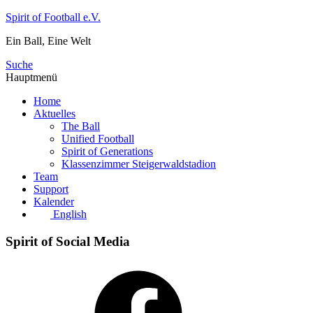
Zum
Spirit of Football e.V.
Inhalt
Ein Ball, Eine Welt
springen
Suche
Hauptmenü
Home
Aktuelles
The Ball
Unified Football
Spirit of Generations
Klassenzimmer Steigerwaldstadion
Team
Support
Kalender
English
Spirit of Social Media
Facebook