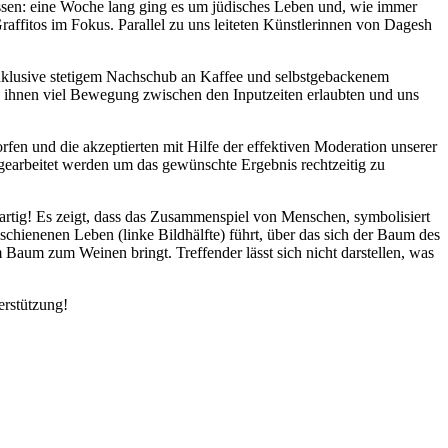
assen: eine Woche lang ging es um jüdisches Leben und, wie immer
raffitos im Fokus. Parallel zu uns leiteten Künstlerinnen von Dagesh
(inklusive stetigem Nachschub an Kaffee und selbstgebackenem
 ihnen viel Bewegung zwischen den Inputzeiten erlaubten und uns
en und die akzeptierten mit Hilfe der effektiven Moderation unserer
gearbeitet werden um das gewünschte Ergebnis rechtzeitig zu
oßartig! Es zeigt, dass das Zusammenspiel von Menschen, symbolisiert
ienenen Leben (linke Bildhälfte) führt, über das sich der Baum des
 Baum zum Weinen bringt. Treffender lässt sich nicht darstellen, was
erstützung!