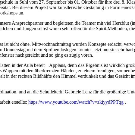
schule in Suhl vom 27. September bis 01. Oktober für ihre drei 8. Kl
sität. Bei diesem Projekt war künstlerische Gestaltung in Form eines G
workshops an.
unsere Ansprechpartner und begleiteten die Teamer mit viel Herzblut 
chen und Jungen selbst waren sehr offen für die Spirit-Methoden, die
s ist nicht ohne. Mittwochnachmittag wurden Konzepte erdacht, verworf
n Donnerstag mit dem Sprühen loslegen konnte. Jetzt musste sehr hart 
fenster nachgereicht und so ging es zügig voran.
Platten in der Aula bereit – Applaus, denn das Ergebnis ist wirklich gr
-Wappen mit den überkreuzten Händen, zu einem freudigen, sonnenbesch
lt in der rechten Bildhälfte den Himmel verdunkelt und das Gesicht im
ination, und an die Schulleiterin Gabriele Lenz für die großartige Unt
beit erstellte:
https://www.youtube.com/watch?v=zkiyydPPTqg
.