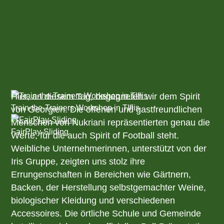
Hier, an diesem Tag, begegneten wir dem Spirit
Train-the-Trainers Workshop in TIflis
von Georgien. Die offenen und gastfreundlichen
Menschen von Nukriani repräsentierten genau die
FairPlay-Sliding
Werte, für die auch Spirit of Football steht.
Weibliche Unternehmerinnen, unterstützt von der
Iris Gruppe, zeigten uns stolz ihre
Errungenschaften in Bereichen wie Gärtnern,
Backen, der Herstellung selbstgemachter Weine,
biologischer Kleidung und verschiedenen
Accessoires. Die örtliche Schule und Gemeinde