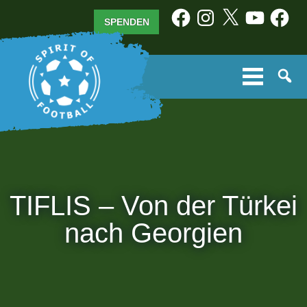
Zum
Facebook
Instagram
X
YouTube
Facebo
SPENDEN
Inhalt
springen
TIFLIS – Von der Türkei
nach Georgien