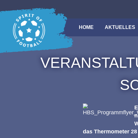
Zum
Inhalt
springen
HOME
Suche
AKTUELLES
VERANSTALTU
SC
E
n
W
das Thermometer 28 Gr