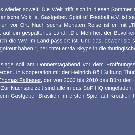
es wieder soweit: Die Welt trifft sich in diesen Somme
lianische Volk ist Gastgeber. Spirit of Football e.V. ist 
ilien vor Ort. Nach sechs Monaten Reise ist er mit „T
 auf ein gespaltenes Land. „Die Mehrheit der Bevölker
ch die WM im Land passiert ist. Und das, obwohl sie s
efreut haben.“, berichtet er via Skype in die thüringisc
slage soll am Donnerstagabend vor dem Eröffnungs
werden. In Kooperation mit der Heinrich-Böll Stiftung Thü
Thomas Fatheuer
, der von 2003 bis 2010 das Büro der He
e. Zur Nachspielzeit sind alle in das SoF HQ eingelade
nn Gastgeber Brasilien im ersten Spiel auf Kroatien tri