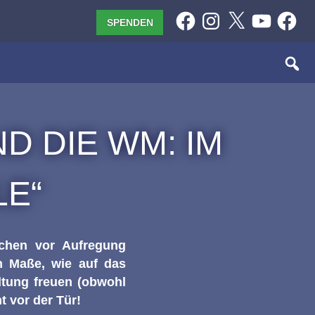
Facebook
Instagram
X
YouTube
Facebo
SPENDEN
D DIE WM: IM
LE“
chen vor Aufregung
en Maße, wie auf das
ltung freuen (obwohl
t vor der Tür!