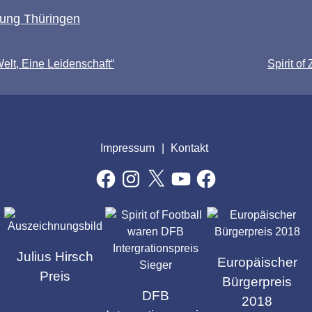
ftung Thüringen
Welt, Eine Leidenschaft“
Spirit o
Impressum
Kontakt
Facebook
Instagram
X
YouTube
Facebook
GEN
Julius Hirsch
Europäischer
Preis
Bürgerpreis
DFB
2018