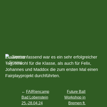
Zusammenfassend war es ein sehr erfolgreicher
…Signing
Tag, sowohl für die Klasse, als auch für Felix,
Johannes und Maddox die zum ersten Mal einen
Fairplayprojekt durchführten.
Beitragsnavigation
FAIRiencamp
Future Ball
Bad Lobenstein
Workshop in
25.-28.04.24
Bremen ft.