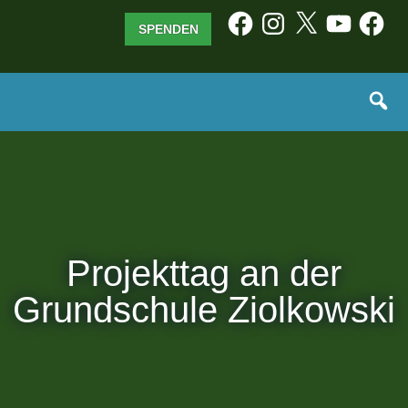
Zum
Facebook
Instagram
X
YouTube
Facebo
SPENDEN
Inhalt
springen
Projekttag an der
Grundschule Ziolkowski