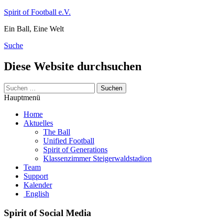
Zum
Spirit of Football e.V.
Inhalt
Ein Ball, Eine Welt
springen
Suche
Diese Website durchsuchen
Suchen
nach:
Hauptmenü
Home
Aktuelles
The Ball
Unified Football
Spirit of Generations
Klassenzimmer Steigerwaldstadion
Team
Support
Kalender
English
Spirit of Social Media