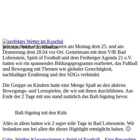
Wir von Spirit of Football waren am Montag dem 25. und am
perfektes Wetter im Koseltal
Donnerstag dem 28.04 vor Ort. Gemeinsam mit dem VfR Bad
Lobenstein, Spirit of Football und dem Freiberger Agenda 21 e.V.
hatten wir ein spannendes Bildungsprogramm erarbeitet, das Fußball
und Bewegung mit Themen wie globaler Gerechtigkeit,
nachhaltiger Ernährung und den SDGs verbindet.
Die Gruppe an Kindern hatte eine Menge Spaß an den aktiven
Bewegungs- und Lernspielen, die wir mit ihnen durchführten. Am
Ende der 2 Tage mit uns stand natürlich das Ball-Signing bevor.
Ball-Signing mit den Kids
Alles in allem hatten wir 2 super tolle Tage in Bad Lobenstein. Wir
bedanken uns bei allen die dieses Highlight ermöglicht haben. 🙂
Grün–Weißes Klassenzimmer x Spirit of Football – Eine Besondere