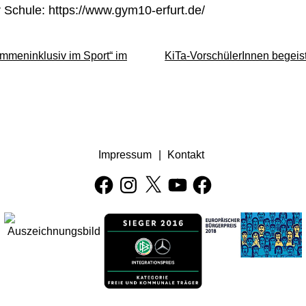
Schule: https://www.gym10-erfurt.de/
ammeninklusiv im Sport“ im
KiTa-VorschülerInnen begei
Impressum
Kontakt
Facebook
Instagram
X
YouTube
Facebook
GEN