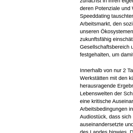
zunächst in ihren eig
deren Potenziale und 
Speeddating tauschten
Arbeitsmarkt, den soz
unseren Ökosystemen au
zukunftsfähig einschä
Gesellschaftsbereich 
festgehalten, um damit
Innerhalb von nur 2 Ta
Werkstätten mit den k
herausragende Ergebn
Lebenswelten der Schü
eine kritische Ausein
Arbeitsbedingungen in
Audiostück, dass sich
auseinandersetzte und
des Landes hinwies. Di