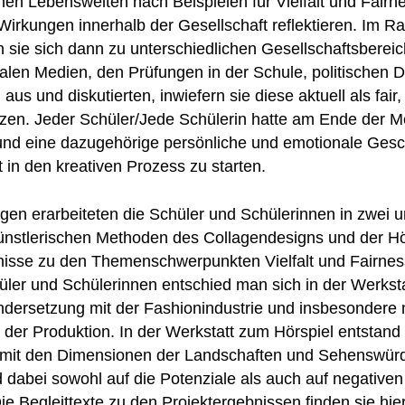
enen Lebenswelten nach Beispielen für Vielfalt und Fair
Wirkungen innerhalb der Gesellschaft reflektieren. Im 
 sie sich dann zu unterschiedlichen Gesellschaftsberei
ialen Medien, den Prüfungen in der Schule, politischen 
s und diskutierten, inwiefern sie diese aktuell als fair,
tzen. Jeder Schüler/Jede Schülerin hatte am Ende der 
und eine dazugehörige persönliche und emotionale Gesch
 in den kreativen Prozess zu starten.
gen erarbeiteten die Schüler und Schülerinnen in zwei u
ünstlerischen Methoden des Collagendesigns und der Hö
isse zu den Themenschwerpunkten Vielfalt und Fairne
ler und Schülerinnen entschied man sich in der Werksta
andersetzung mit der Fashionindustrie und insbesondere 
 der Produktion. In der Werkstatt zum Hörspiel entstand
 mit den Dimensionen der Landschaften und Sehenswürdi
 dabei sowohl auf die Potenziale als auch auf negative
e Begleittexte zu den Projektergebnissen finden sie hier