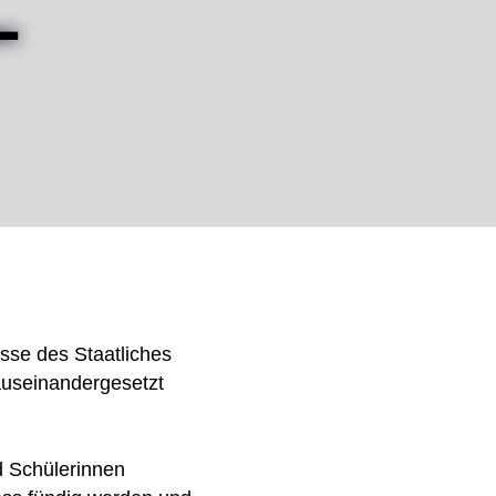
L
asse des Staatliches
auseinandergesetzt
d Schülerinnen