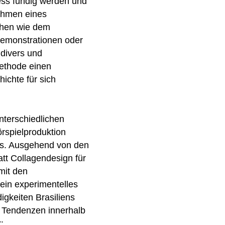
ness fündig werden und
Rahmen eines
chen wie dem
Demonstrationen oder
 divers und
Methode einen
ichte für sich
nterschiedlichen
rspielproduktion
ss. Ausgehend von den
tt Collagendesign für
mit den
 ein experimentelles
gkeiten Brasiliens
n Tendenzen innerhalb
: