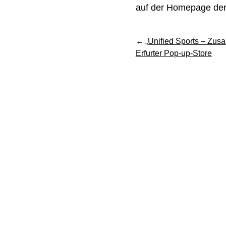
auf der Homepage der 
Beitragsnavigation
„Unified Sports – Zus
Erfurter Pop-up-Store
AUSZEICHNUN