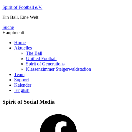
Zum
Spirit of Football e.V.
Inhalt
Ein Ball, Eine Welt
springen
Suche
Hauptmenü
Home
Aktuelles
The Ball
Unified Football
Spirit of Generations
Klassenzimmer Steigerwaldstadion
Team
Support
Kalender
English
Spirit of Social Media
Facebook