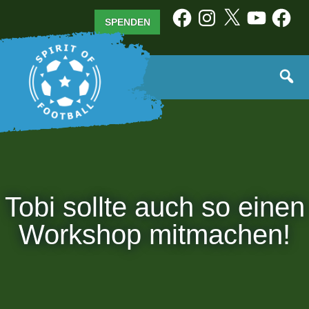
Zum
Facebook
Instagram
X
YouTube
Facebo
SPENDEN
Inhalt
springen
Tobi sollte auch so einen
Workshop mitmachen!