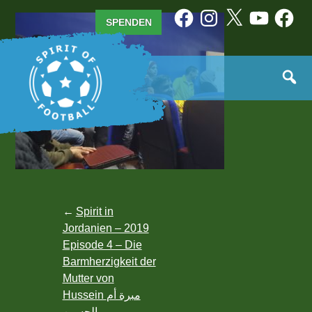
Zum
Facebook
Instagram
X
YouTube
Facebo
SPENDEN
Inhalt
springen
Beitragsnavigation
Spirit in
Jordanien – 2019
Episode 4 – Die
Barmherzigkeit der
Mutter von
Hussein مبرة أم
الحسين