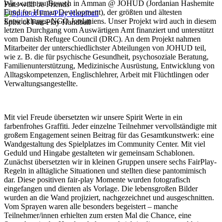
Wir waren zu Besuch in Amman @ JOHUD (Jordanian Hashemite
Fans willl be Friends
Fund for Human Development), der größten und ältesten
Entwicklungs–NGO Jordaniens. Unser Projekt wird auch in diesem
Spirit of Fair-Play Handball
letzten Durchgang vom Auswärtigen Amt finanziert und unterstützt
vom Danish Refugee Council (DRC). An dem Projekt nahmen
Mitarbeiter der unterschiedlichster Abteilungen von JOHUD teil,
wie z. B. die für psychische Gesundheit, psychosoziale Beratung,
Familienunterstützung, Medizinische Ausrüstung, Entwicklung von
Alltagskompetenzen, Englischlehrer, Arbeit mit Flüchtlingen oder
Verwaltungsangestellte.
Mit viel Freude übersetzten wir unsere Spirit Werte in ein
farbenfrohes Graffiti. Jeder einzelne Teilnehmer vervollständigte mit
großem Engagement seinen Beitrag für das Gesamtkunstwerk: eine
Wandgestaltung des Spielplatzes im Community Center. Mit viel
Geduld und Hingabe gestalteten wir gemeinsam Schablonen.
Zunächst übersetzten wir in kleinen Gruppen unsere sechs FairPlay-
Regeln in alltägliche Situationen und stellten diese pantomimisch
dar. Diese positiven fair-play Momente wurden fotografisch
eingefangen und dienten als Vorlage. Die lebensgroßen Bilder
wurden an die Wand projiziert, nachgezeichnet und ausgeschnitten.
Vom Sprayen waren alle besonders begeistert – manche
Teilnehmer/innen erhielten zum ersten Mal die Chance, eine