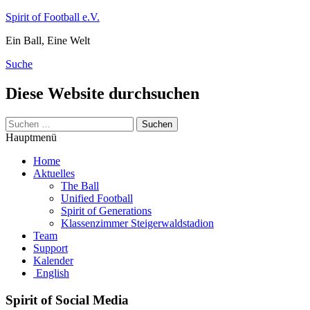
Zum
Spirit of Football e.V.
Inhalt
Ein Ball, Eine Welt
springen
Suche
Diese Website durchsuchen
Suchen
nach:
Hauptmenü
Home
Aktuelles
The Ball
Unified Football
Spirit of Generations
Klassenzimmer Steigerwaldstadion
Team
Support
Kalender
English
Spirit of Social Media