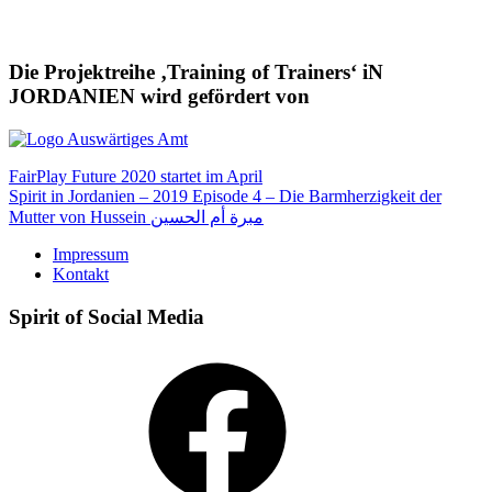
Die Projektreihe ‚Training of Trainers‘ iN
JORDANIEN wird gefördert von
Beitragsnavigation
FairPlay Future 2020 startet im April
Spirit in Jordanien – 2019 Episode 4 – Die Barmherzigkeit der
Mutter von Hussein مبرة أم الحسين
Impressum
Kontakt
Spirit of Social Media
Facebook