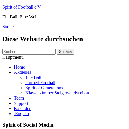
Zum
Spirit of Football e.V.
Inhalt
Ein Ball, Eine Welt
springen
Suche
Diese Website durchsuchen
Suchen
nach:
Hauptmenü
Home
Aktuelles
The Ball
Unified Football
Spirit of Generations
Klassenzimmer Steigerwaldstadion
Team
Support
Kalender
English
Spirit of Social Media