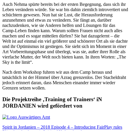
Auch Nehma spürte bereits bei der ersten Begegnung, dass sich ihr
Leben verändern würde. Sie war bis dahin ziemlich introvertiert und
schüchtern gewesen. Nun hat sie Lust, die Herausforderung
anzunehmen und etwas zu verändern. Sie fängt an, darüber
nachzudenken, wie sie Anderen helfen und Lösungen für das
Camp-Leben finden kann. Warum sollten Frauen nicht auch alles
machen und es sogar mitteilen dürfen? Sie hat dazugelernt – die
Welt ist auf einmal ein viel größerer und schönerer Ort als sie dachte
und ihr Optimismus ist gestiegen. Sie sieht sich im Moment in einer
Art Vorbereitungsphase und überlegt, was sie, außer ihrer Rolle als
vierfache Mutter, der Welt noch bieten kann. In ihren Worten: „The
Sky is the limit“.
Nach dem Workshop fuhren wir aus dem Camp heraus und
tatsächlich ist der Himmel über Azraq grenzenlos. Der Stacheldraht
jedoch erinnert daran, dass Menschen einander immer wieder
Grenzen setzen wollen.
Die Projektreihe ‚Training of Trainers‘ iN
JORDANIEN wird gefördert von
Beitragsnavigation
Spirit in Jordanien – 2018 Episode 4 – Introducing FairPlay rules