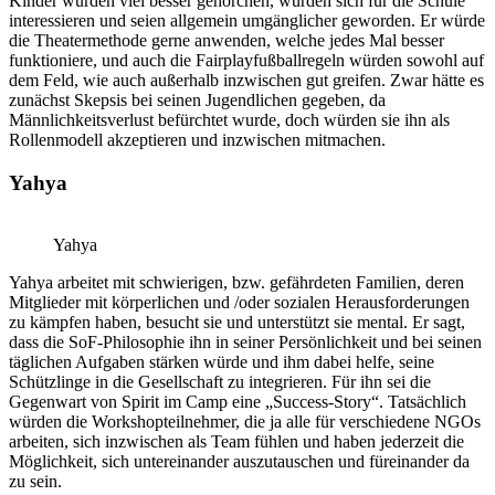
Kinder würden viel besser gehorchen, würden sich für die Schule
interessieren und seien allgemein umgänglicher geworden. Er würde
die Theatermethode gerne anwenden, welche jedes Mal besser
funktioniere, und auch die Fairplayfußballregeln würden sowohl auf
dem Feld, wie auch außerhalb inzwischen gut greifen. Zwar hätte es
zunächst Skepsis bei seinen Jugendlichen gegeben, da
Männlichkeitsverlust befürchtet wurde, doch würden sie ihn als
Rollenmodell akzeptieren und inzwischen mitmachen.
Yahya
Yahya
Yahya arbeitet mit schwierigen, bzw. gefährdeten Familien, deren
Mitglieder mit körperlichen und /oder sozialen Herausforderungen
zu kämpfen haben, besucht sie und unterstützt sie mental. Er sagt,
dass die SoF-Philosophie ihn in seiner Persönlichkeit und bei seinen
täglichen Aufgaben stärken würde und ihm dabei helfe, seine
Schützlinge in die Gesellschaft zu integrieren. Für ihn sei die
Gegenwart von Spirit im Camp eine „Success-Story“. Tatsächlich
würden die Workshopteilnehmer, die ja alle für verschiedene NGOs
arbeiten, sich inzwischen als Team fühlen und haben jederzeit die
Möglichkeit, sich untereinander auszutauschen und füreinander da
zu sein.