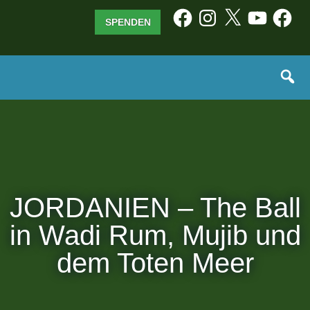
Zum
Facebook
Instagram
X
YouTube
Facebo
SPENDEN
Inhalt
springen
JORDANIEN – The Ball
in Wadi Rum, Mujib und
dem Toten Meer