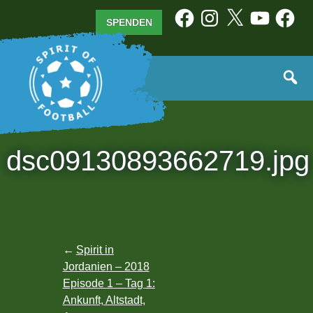
Zum
Facebook
Instagram
X
YouTube
Facebo
SPENDEN
Inhalt
springen
dsc09130893662719.jpg
Beitragsnavigation
Spirit in
Jordanien – 2018
Episode 1 – Tag 1:
Ankunft, Altstadt,