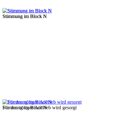
Stimmung im Block N
Stimmung im Block N
Für den nötigen Auftrieb wird gesorgt
Stimmung im Block N