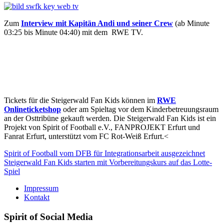
Zum
Interview mit Kapitän Andi und seiner Crew
(ab Minute
03:25 bis Minute 04:40) mit dem RWE TV.
Tickets für die Steigerwald Fan Kids können im
RWE
Onlineticketshop
oder am Spieltag vor dem Kinderbetreuungsraum
an der Osttribüne gekauft werden. Die Steigerwald Fan Kids ist ein
Projekt von Spirit of Football e.V., FANPROJEKT Erfurt und
Fanrat Erfurt, unterstützt vom FC Rot-Weiß Erfurt.<
Beitragsnavigation
Spirit of Football vom DFB für Integrationsarbeit ausgezeichnet
Steigerwald Fan Kids starten mit Vorbereitungskurs auf das Lotte-
Spiel
Impressum
Kontakt
Spirit of Social Media