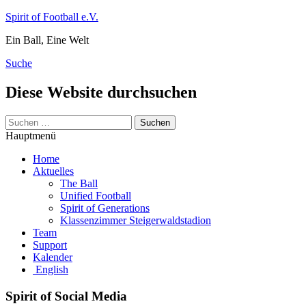
Zum
Spirit of Football e.V.
Inhalt
Ein Ball, Eine Welt
springen
Suche
Diese Website durchsuchen
Suchen
nach:
Hauptmenü
Home
Aktuelles
The Ball
Unified Football
Spirit of Generations
Klassenzimmer Steigerwaldstadion
Team
Support
Kalender
English
Spirit of Social Media