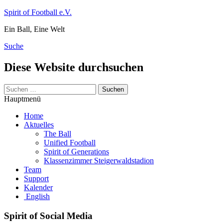
Zum
Spirit of Football e.V.
Inhalt
Ein Ball, Eine Welt
springen
Suche
Diese Website durchsuchen
Suchen
nach:
Hauptmenü
Home
Aktuelles
The Ball
Unified Football
Spirit of Generations
Klassenzimmer Steigerwaldstadion
Team
Support
Kalender
English
Spirit of Social Media