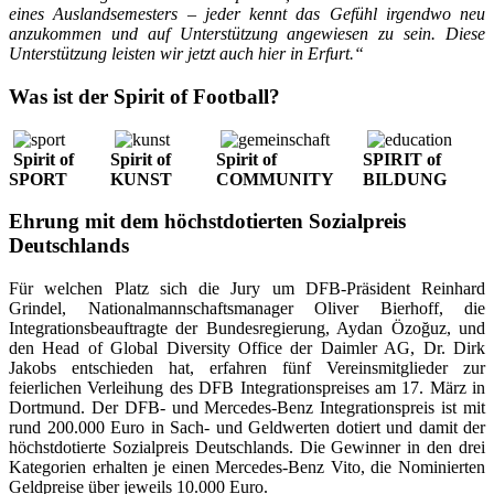
eines Auslandsemesters – jeder kennt das Gefühl irgendwo neu
anzukommen und auf Unterstützung angewiesen zu sein. Diese
Unterstützung leisten wir jetzt auch hier in Erfurt.“
Was ist der Spirit of Football?
Spirit of
Spirit of
Spirit of
SPIRIT of
SPORT
KUNST
COMMUNITY
BILDUNG
Ehrung mit dem höchstdotierten Sozialpreis
Deutschlands
Für welchen Platz sich die Jury um DFB-Präsident Reinhard
Grindel, Nationalmannschaftsmanager Oliver Bierhoff, die
Integrationsbeauftragte der Bundesregierung, Aydan Özoğuz, und
den Head of Global Diversity Office der Daimler AG, Dr. Dirk
Jakobs entschieden hat, erfahren fünf Vereinsmitglieder zur
feierlichen Verleihung des DFB Integrationspreises am 17. März in
Dortmund. Der DFB- und Mercedes-Benz Integrationspreis ist mit
rund 200.000 Euro in Sach- und Geldwerten dotiert und damit der
höchstdotierte Sozialpreis Deutschlands. Die Gewinner in den drei
Kategorien erhalten je einen Mercedes-Benz Vito, die Nominierten
Geldpreise über jeweils 10.000 Euro.