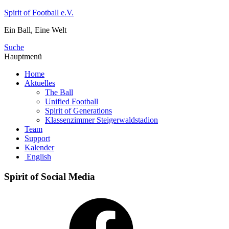
Zum
Spirit of Football e.V.
Inhalt
Ein Ball, Eine Welt
springen
Suche
Hauptmenü
Home
Aktuelles
The Ball
Unified Football
Spirit of Generations
Klassenzimmer Steigerwaldstadion
Team
Support
Kalender
English
Spirit of Social Media
Facebook