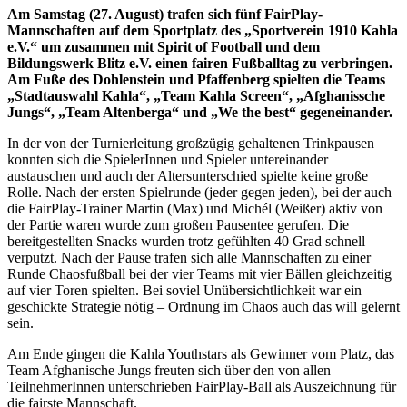
Am Samstag (27. August) trafen sich fünf FairPlay-
Mannschaften auf dem Sportplatz des „Sportverein 1910 Kahla
e.V.“ um zusammen mit Spirit of Football und dem
Bildungswerk Blitz e.V. einen fairen Fußballtag zu verbringen.
Am Fuße des Dohlenstein und Pfaffenberg spielten die Teams
„Stadtauswahl Kahla“, „Team Kahla Screen“, „Afghanissche
Jungs“, „Team Altenberga“ und „We the best“ gegeneinander.
In der von der Turnierleitung großzügig gehaltenen Trinkpausen
konnten sich die SpielerInnen und Spieler untereinander
austauschen und auch der Altersunterschied spielte keine große
Rolle. Nach der ersten Spielrunde (jeder gegen jeden), bei der auch
die FairPlay-Trainer Martin (Max) und Michél (Weißer) aktiv von
der Partie waren wurde zum großen Pausentee gerufen. Die
bereitgestellten Snacks wurden trotz gefühlten 40 Grad schnell
verputzt. Nach der Pause trafen sich alle Mannschaften zu einer
Runde Chaosfußball bei der vier Teams mit vier Bällen gleichzeitig
auf vier Toren spielten. Bei soviel Unübersichtlichkeit war ein
geschickte Strategie nötig – Ordnung im Chaos auch das will gelernt
sein.
Am Ende gingen die Kahla Youthstars als Gewinner vom Platz, das
Team Afghanische Jungs freuten sich über den von allen
TeilnehmerInnen unterschrieben FairPlay-Ball als Auszeichnung für
die fairste Mannschaft.