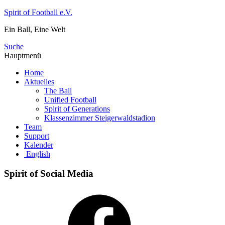
Zum
Spirit of Football e.V.
Inhalt
Ein Ball, Eine Welt
springen
Suche
Hauptmenü
Home
Aktuelles
The Ball
Unified Football
Spirit of Generations
Klassenzimmer Steigerwaldstadion
Team
Support
Kalender
English
Spirit of Social Media
Facebook