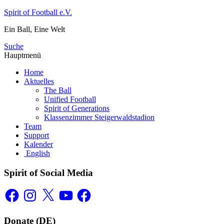
Zum
Spirit of Football e.V.
Inhalt
Ein Ball, Eine Welt
springen
Suche
Hauptmenü
Home
Aktuelles
The Ball
Unified Football
Spirit of Generations
Klassenzimmer Steigerwaldstadion
Team
Support
Kalender
English
Spirit of Social Media
Facebook
Instagram
X
YouTube
Facebook
Donate (DE)