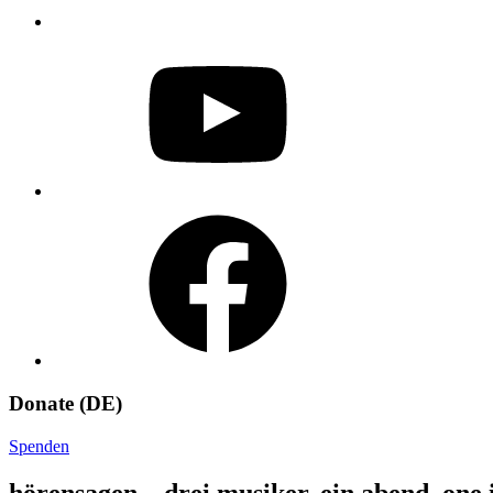
YouTube
Facebook
Donate (DE)
Spenden
hörensagen – drei musiker, ein abend, one 