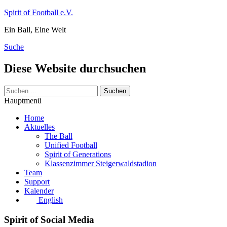
Zum
Spirit of Football e.V.
Inhalt
Ein Ball, Eine Welt
springen
Suche
Diese Website durchsuchen
Suchen
nach:
Hauptmenü
Home
Aktuelles
The Ball
Unified Football
Spirit of Generations
Klassenzimmer Steigerwaldstadion
Team
Support
Kalender
English
Spirit of Social Media