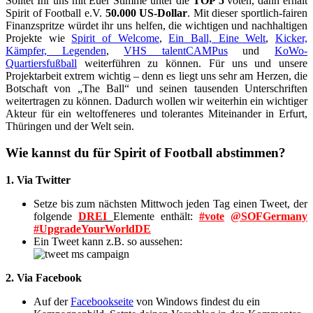
Solltet Ihr uns mit Euer Stimme unter die
TOP 5
voten, dann erhält
Spirit of Football e.V.
50.000 US-Dollar
. Mit dieser sportlich-fairen
Finanzspritze würdet ihr uns helfen, die wichtigen und nachhaltigen
Projekte wie
Spirit of Welcome
,
Ein Ball, Eine Welt
,
Kicker,
Kämpfer, Legenden
,
VHS talentCAMPus
und
KoWo-
Quartiersfußball
weiterführen zu können. Für uns und unsere
Projektarbeit extrem wichtig – denn es liegt uns sehr am Herzen, die
Botschaft von „The Ball“ und seinen tausenden Unterschriften
weitertragen zu können. Dadurch wollen wir weiterhin ein wichtiger
Akteur für ein weltoffeneres und tolerantes Miteinander in Erfurt,
Thüringen und der Welt sein.
Wie kannst du für Spirit of Football abstimmen?
1. Via Twitter
Setze bis zum nächsten Mittwoch jeden Tag einen Tweet, der
folgende
DREI
Elemente enthält:
#vote
@SOFGermany
#UpgradeYourWorldDE
Ein Tweet kann z.B. so aussehen:
2. Via Facebook
Auf der
Facebookseite
von Windows findest du ein