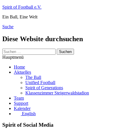
Zum
Spirit of Football e.V.
Inhalt
Ein Ball, Eine Welt
springen
Suche
Diese Website durchsuchen
Suchen
nach:
Hauptmenü
Home
Aktuelles
The Ball
Unified Football
Spirit of Generations
Klassenzimmer Steigerwaldstadion
Team
Support
Kalender
English
Spirit of Social Media