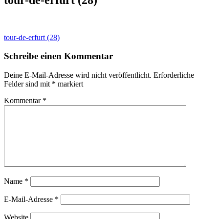
Beitragsnavigation
tour-de-erfurt (28)
Schreibe einen Kommentar
Deine E-Mail-Adresse wird nicht veröffentlicht.
Erforderliche
Felder sind mit
*
markiert
Kommentar
*
Name
*
E-Mail-Adresse
*
Website