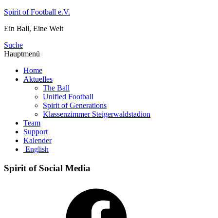
Zum
Spirit of Football e.V.
Inhalt
Ein Ball, Eine Welt
springen
Suche
Hauptmenü
Home
Aktuelles
The Ball
Unified Football
Spirit of Generations
Klassenzimmer Steigerwaldstadion
Team
Support
Kalender
English
Spirit of Social Media
Facebook