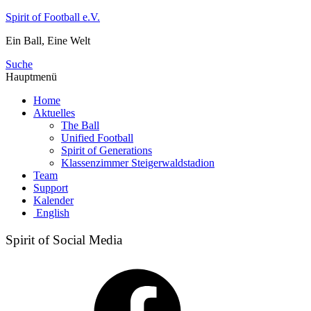
Zum
Spirit of Football e.V.
Inhalt
Ein Ball, Eine Welt
springen
Suche
Hauptmenü
Home
Aktuelles
The Ball
Unified Football
Spirit of Generations
Klassenzimmer Steigerwaldstadion
Team
Support
Kalender
English
Spirit of Social Media
Facebook