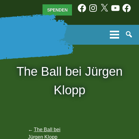
Zum
Facebook
Instagram
X
YouTube
Facebo
SPENDEN
Inhalt
springen
The Ball bei Jürgen
Klopp
Beitragsnavigation
The Ball bei
Jürgen Klopp