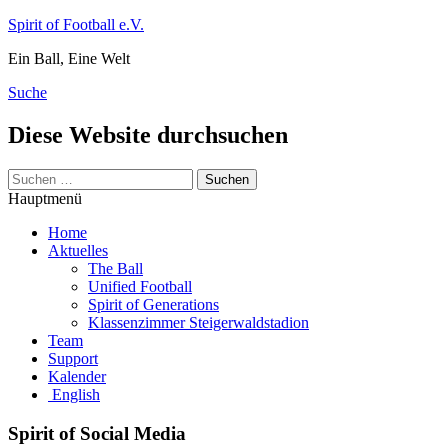
Zum
Spirit of Football e.V.
Inhalt
Ein Ball, Eine Welt
springen
Suche
Diese Website durchsuchen
Suchen
nach:
Hauptmenü
Home
Aktuelles
The Ball
Unified Football
Spirit of Generations
Klassenzimmer Steigerwaldstadion
Team
Support
Kalender
English
Spirit of Social Media