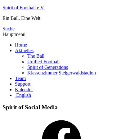
Zum
Spirit of Football e.V.
Inhalt
Ein Ball, Eine Welt
springen
Suche
Hauptmenü
Home
Aktuelles
The Ball
Unified Football
Spirit of Generations
Klassenzimmer Steigerwaldstadion
Team
Support
Kalender
English
Spirit of Social Media
Facebook