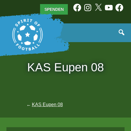
Zum
Facebook
Instagram
X
YouTube
Facebo
SPENDEN
Inhalt
springen
KAS Eupen 08
Beitragsnavigation
KAS Eupen 08