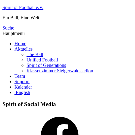
Zum
Spirit of Football e.V.
Inhalt
Ein Ball, Eine Welt
springen
Suche
Hauptmenü
Home
Aktuelles
The Ball
Unified Football
Spirit of Generations
Klassenzimmer Steigerwaldstadion
Team
Support
Kalender
English
Spirit of Social Media
Facebook