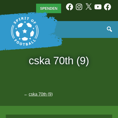
Zum
Facebook
Instagram
X
YouTube
Facebo
SPENDEN
Inhalt
springen
cska 70th (9)
Beitragsnavigation
cska 70th (9)