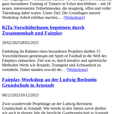
ganz besonderes Training of Trainers in Erfurt durchführen – mit 18
neuen, interessierten Teilnehmenden, die neugierig, offen und voller
Tatendrang dabei waren. Unser Ziel: Die Grundlagen unserer
Workshop-Arbeit erlebbar machen,…
[Weiterlesen]
KiTa-VorschülerInnen begeistern durch
Zusammenhalt und Fairplay
28/02/2025
28/02/2025
Einleitung Im Rahmen eines besonderen Projektes durften 15
VorschülerInnen gemeinsam mit Spirit of Football in die Welt des
Fairplays eintauchen. Ziel war es, durch kreative und spielerische
Methoden Werte wie Respekt, Teamgeist und Achtsamkeit zu
vermitteln. Dabei standen sowohl die…
[Weiterlesen]
Fairplay-Workshop an der Ludwig Bechstein
Grundschule in Arnstadt
08/12/2023
19/12/2023
Zwei wundervolle Projekttage an der Ludwig Bechstein
Grundschule in Arnstadt. Wie bereits in den Jahren zuvor durften
wir auch in diesem Jahr die herzliche Gastfreundschaft in Arnstadt