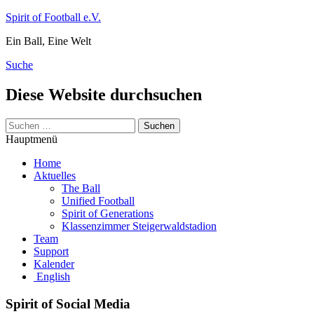
Zum
Spirit of Football e.V.
Inhalt
Ein Ball, Eine Welt
springen
Suche
Diese Website durchsuchen
Suchen
nach:
Hauptmenü
Home
Aktuelles
The Ball
Unified Football
Spirit of Generations
Klassenzimmer Steigerwaldstadion
Team
Support
Kalender
English
Spirit of Social Media