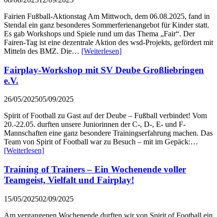
Fairien Fußball-Aktionstag Am Mittwoch, dem 06.08.2025, fand in
Stendal ein ganz besonderes Sommerferienangebot für Kinder statt.
Es gab Workshops und Spiele rund um das Thema „Fair“. Der
Fairen-Tag ist eine dezentrale Aktion des wsd-Projekts, gefördert mit
Mitteln des BMZ. Die…
[Weiterlesen]
Fairplay-Workshop mit SV Deube Großliebringen
e.V.
26/05/2025
05/09/2025
Spirit of Football zu Gast auf der Deube – Fußball verbindet! Vom
20.-22.05. durften unsere Juniorinnen der C-, D-, E- und F-
Mannschaften eine ganz besondere Trainingserfahrung machen. Das
Team von Spirit of Football war zu Besuch – mit im Gepäck:…
[Weiterlesen]
Training of Trainers – Ein Wochenende voller
Teamgeist, Vielfalt und Fairplay!
15/05/2025
02/09/2025
Am vergangenen Wochenende durften wir von Spirit of Football ein