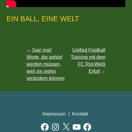
EIN BALL, EINE WELT
Beitragsnavigation
Sag’ mal!
Unified Football
Worte, die gehört
Training mit dem
werden müssen,
FC Rot-Weiß
weil sie vieles
Erfurt
verändern können
Impressum
Kontakt
Facebook
Instagram
X
YouTube
Facebook