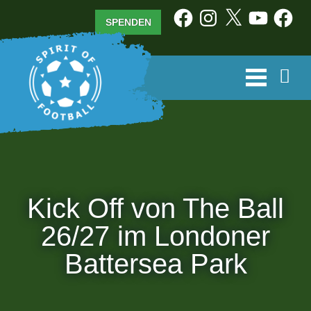
Zum
Facebook
Instagram
X
YouTube
Facebo
SPENDEN
Inhalt
springen
Kick Off von The Ball
26/27 im Londoner
Battersea Park