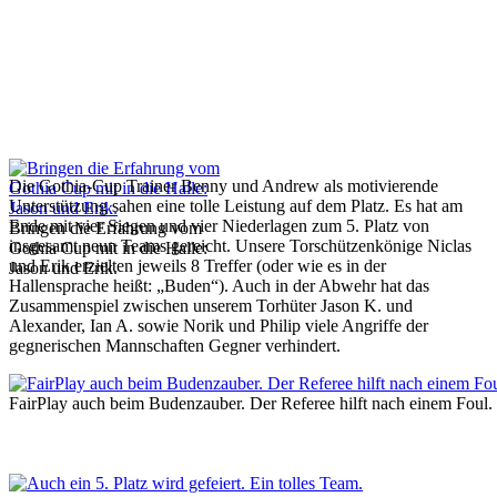
Die Gothia-Cup Trainer Benny und Andrew als motivierende
Unterstützung sahen eine tolle Leistung auf dem Platz. Es hat am
Ende mit vier Siegen und vier Niederlagen zum 5. Platz von
Bringen die Erfahrung vom
insgesamt neun Teams gereicht. Unsere Torschützenkönige Niclas
Gothia Cup mit in die Halle:
und Erik erzielten jeweils 8 Treffer (oder wie es in der
Jason und Erik.
Hallensprache heißt: „Buden“). Auch in der Abwehr hat das
Zusammenspiel zwischen unserem Torhüter Jason K. und
Alexander, Ian A. sowie Norik und Philip viele Angriffe der
gegnerischen Mannschaften Gegner verhindert.
FairPlay auch beim Budenzauber. Der Referee hilft nach einem Foul.