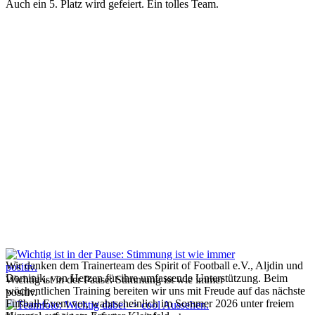
Auch ein 5. Platz wird gefeiert. Ein tolles Team.
Wir danken dem Trainerteam des Spirit of Football e.V., Aljdin und
Dominik, von Herzen für ihre umfassende Unterstützung. Beim
Wichtig ist in der Pause: Stimmung ist wie immer
wöchentlichen Training bereiten wir uns mit Freude auf das nächste
positiv.
Fußball-Event vor, wahrscheinlich im Sommer 2026 unter freiem