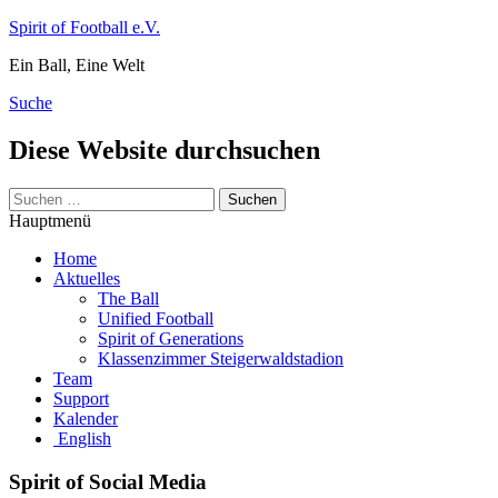
Zum
Spirit of Football e.V.
Inhalt
Ein Ball, Eine Welt
springen
Suche
Diese Website durchsuchen
Suchen
nach:
Hauptmenü
Home
Aktuelles
The Ball
Unified Football
Spirit of Generations
Klassenzimmer Steigerwaldstadion
Team
Support
Kalender
English
Spirit of Social Media