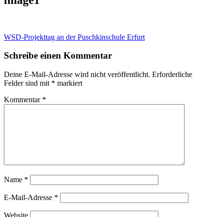
Beitragsnavigation
WSD-Projekttag an der Puschkinschule Erfurt
Schreibe einen Kommentar
Deine E-Mail-Adresse wird nicht veröffentlicht.
Erforderliche
Felder sind mit
*
markiert
Kommentar
*
Name
*
E-Mail-Adresse
*
Website