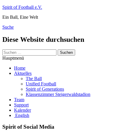
Zum
Spirit of Football e.V.
Inhalt
Ein Ball, Eine Welt
springen
Suche
Diese Website durchsuchen
Suchen
nach:
Hauptmenü
Home
Aktuelles
The Ball
Unified Football
Spirit of Generations
Klassenzimmer Steigerwaldstadion
Team
Support
Kalender
English
Spirit of Social Media