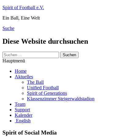
Zum
Spirit of Football e.V.
Inhalt
Ein Ball, Eine Welt
springen
Suche
Diese Website durchsuchen
Suchen
nach:
Hauptmenü
Home
Aktuelles
The Ball
Unified Football
Spirit of Generations
Klassenzimmer Steigerwaldstadion
Team
Support
Kalender
English
Spirit of Social Media