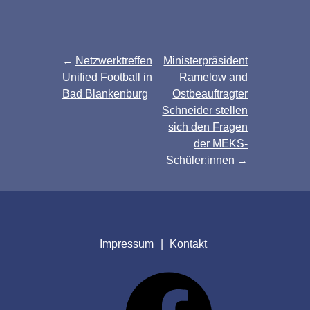
Beitragsnavigation
Netzwerktreffen
Ministerpräsident
Unified Football in
Ramelow and
Bad Blankenburg
Ostbeauftragter
Schneider stellen
sich den Fragen
der MEKS-
Schüler:innen
Impressum
Kontakt
Facebook