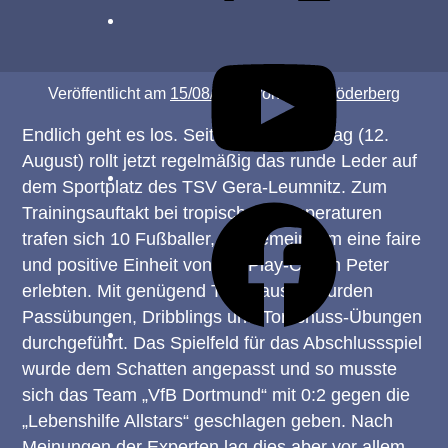
YouTube
Veröffentlicht am
15/08/2024
von
Sven Söderberg
Endlich geht es los. Seit diesem Dienstag (12.
August) rollt jetzt regelmäßig das runde Leder auf
dem Sportplatz des TSV Gera-Leumnitz. Zum
Facebook
Trainingsauftakt bei tropischen Temperaturen
trafen sich 10 Fußballer, die gemeinsam eine faire
und positive Einheit von FairPlay-Coach Peter
erlebten. Mit genügend Trinkpausen wurden
Passübungen, Dribblings und Torschuss-Übungen
durchgeführt. Das Spielfeld für das Abschlussspiel
wurde dem Schatten angepasst und so musste
sich das Team „VfB Dortmund“ mit 0:2 gegen die
„Lebenshilfe Allstars“ geschlagen geben. Nach
Meinungen der Experten lag dies aber vor allem