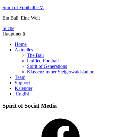
Zum
Spirit of Football e.V.
Inhalt
Ein Ball, Eine Welt
springen
Suche
Hauptmenü
Home
Aktuelles
The Ball
Unified Football
Spirit of Generations
Klassenzimmer Steigerwaldstadion
Team
Support
Kalender
English
Spirit of Social Media
Facebook