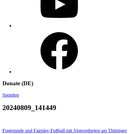
Facebook
Donate (DE)
Spenden
20240809_141449
Beitragsnavigation
Fragerunde und Fairplay-Fußball mit Abgeordneten am Thüringer