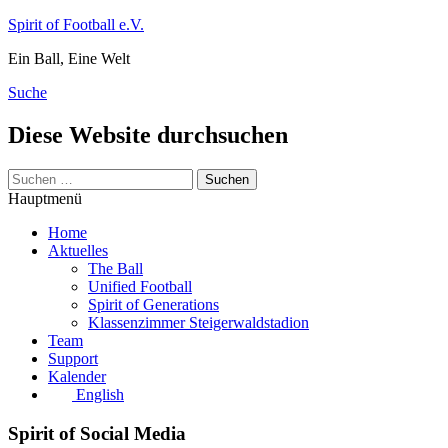
Zum
Spirit of Football e.V.
Inhalt
Ein Ball, Eine Welt
springen
Suche
Diese Website durchsuchen
Suchen
nach:
Hauptmenü
Home
Aktuelles
The Ball
Unified Football
Spirit of Generations
Klassenzimmer Steigerwaldstadion
Team
Support
Kalender
English
Spirit of Social Media