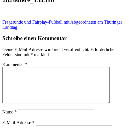
Beitragsnavigation
Fragerunde und Fairplay-Fußball mit Abgeordneten am Thüringer
Landtag!
Schreibe einen Kommentar
Deine E-Mail-Adresse wird nicht veröffentlicht.
Erforderliche
Felder sind mit
*
markiert
Kommentar
*
Name
*
E-Mail-Adresse
*