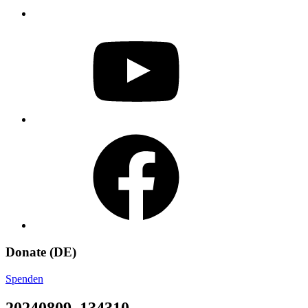
YouTube
Facebook
Donate (DE)
Spenden
20240809_134310