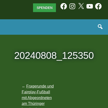
Zum
Facebook
Instagram
X
YouTube
Facebo
SPENDEN
Inhalt
springen
20240808_125350
Beitragsnavigation
Fragerunde und
Fairplay-Fußball
mit Abgeordneten
am Thüringer