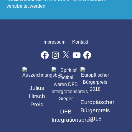
verarbeitet werden.
Impressum
Kontakt
Facebook
Instagram
X
YouTube
Facebook
AUSZEICHNUNGEN
Julius
Hirsch
Europäischer
Preis
Bürgerpreis
DFB
2018
Integrationspreis