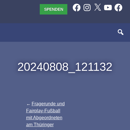
Zum
Facebook
Instagram
X
YouTube
Facebo
SPENDEN
Inhalt
springen
20240808_121132
Beitragsnavigation
Fragerunde und
Fairplay-Fußball
mit Abgeordneten
am Thüringer