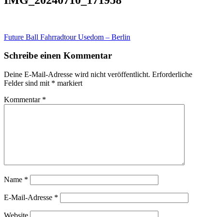
Beitragsnavigation
Future Ball Fahrradtour Usedom – Berlin
Schreibe einen Kommentar
Deine E-Mail-Adresse wird nicht veröffentlicht.
Erforderliche
Felder sind mit
*
markiert
Kommentar
*
Name
*
E-Mail-Adresse
*
Website