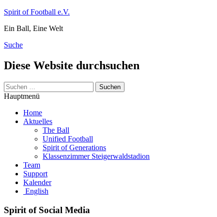
Zum
Spirit of Football e.V.
Inhalt
Ein Ball, Eine Welt
springen
Suche
Diese Website durchsuchen
Suchen
nach:
Hauptmenü
Home
Aktuelles
The Ball
Unified Football
Spirit of Generations
Klassenzimmer Steigerwaldstadion
Team
Support
Kalender
English
Spirit of Social Media