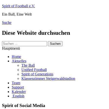
Zum
Spirit of Football e.V.
Inhalt
Ein Ball, Eine Welt
springen
Suche
Diese Website durchsuchen
Suchen
nach:
Hauptmenü
Home
Aktuelles
The Ball
Unified Football
Spirit of Generations
Klassenzimmer Steigerwaldstadion
Team
Support
Kalender
English
Spirit of Social Media