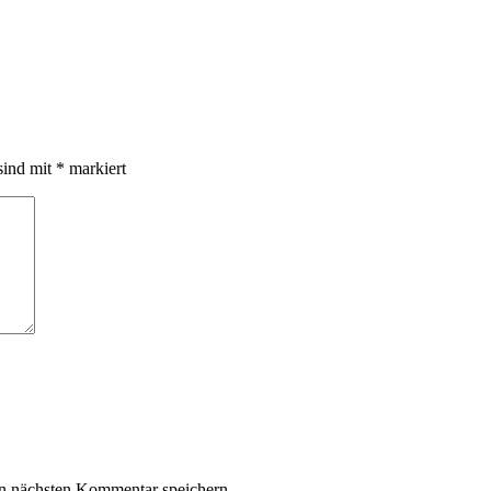
sind mit
*
markiert
n nächsten Kommentar speichern.