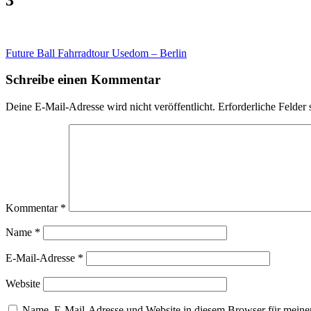
Beitragsnavigation
Future Ball Fahrradtour Usedom – Berlin
Schreibe einen Kommentar
Deine E-Mail-Adresse wird nicht veröffentlicht.
Erforderliche Felder 
Kommentar
*
Name
*
E-Mail-Adresse
*
Website
Name, E-Mail-Adresse und Website in diesem Browser für meine