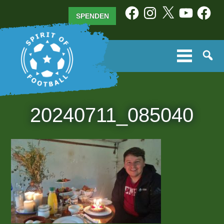
Zum
Facebook
Instagram
X
YouTube
Facebo
SPENDEN
Inhalt
springen
20240711_085040