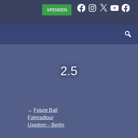
Zum
Facebook
Instagram
X
YouTube
Facebo
SPENDEN
Inhalt
springen
2.5
Beitragsnavigation
Future Ball
Fahrradtour
Usedom – Berlin