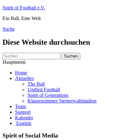
Zum
Spirit of Football e.V.
Inhalt
Ein Ball, Eine Welt
springen
Suche
Diese Website durchsuchen
Suchen
nach:
Hauptmenü
Home
Aktuelles
The Ball
Unified Football
Spirit of Generations
Klassenzimmer Steigerwaldstadion
Team
Support
Kalender
English
Spirit of Social Media