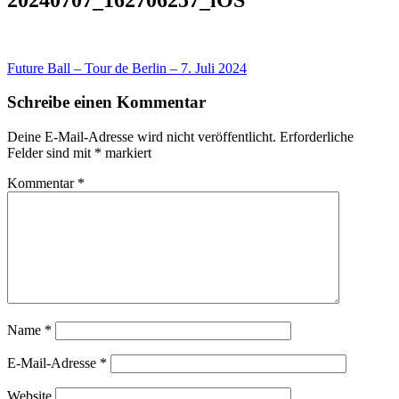
Beitragsnavigation
Future Ball – Tour de Berlin – 7. Juli 2024
Schreibe einen Kommentar
Deine E-Mail-Adresse wird nicht veröffentlicht.
Erforderliche
Felder sind mit
*
markiert
Kommentar
*
Name
*
E-Mail-Adresse
*
Website